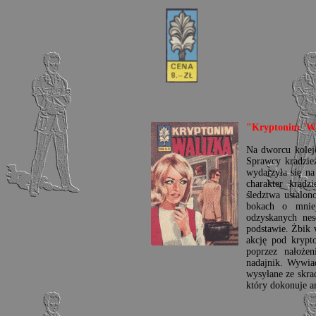
"Kryptonim `Wa
Na dworcu kol
Sprawcy kradzie
wydarzyła się n
charakter krad
śledztwa ustalon
bokach o mnie
odzyskanych nes
podstawie. Żbik
akcję pod kryp
poprzez nałoże
nadajnik. Wywia
wysyłane ze skra
który dokonuje a